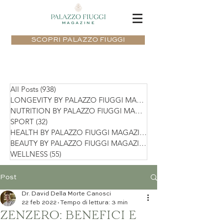
MAGAZINE
SCOPRI PALAZZO FIUGGI
All Posts
(938)
938 post
LONGEVITY BY PALAZZO FIUGGI MAGAZIN
NUTRITION BY PALAZZO FIUGGI MAGAZIN
SPORT
(32)
32 post
HEALTH BY PALAZZO FIUGGI MAGAZINE
(75)
BEAUTY BY PALAZZO FIUGGI MAGAZINE
(36)
WELLNESS
(55)
55 post
Post
Dr. David Della Morte Canosci
22 feb 2022
Tempo di lettura: 3 min
ZENZERO: BENEFICI E