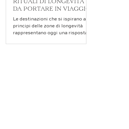
RITUALI DI LONGEVITÀ
DA PORTARE IN VIAGGIO
Le destinazioni che si ispirano ai
principi delle zone di longevità
rappresentano oggi una risposta
concreta alle esigenze di chi
desidera investire nel proprio
capitale di salute, combinando il
piacere del viaggio con pratiche
scientificamente validate per il
benessere duraturo.