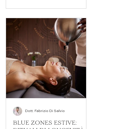
supporto nutrizionale specifico
per mantenere vitalità, lucidità
mentale e benessere generale. La
stagione estiva porta con sé una
ricchezza straordinaria di frutti
che la natura offre proprio nel
momento in cui ne abbiamo
maggiormente bisogno. Questi
doni della terra non sono semplici
alimenti: rappresentano veri e
propri alleati per contrastare la
perdita di liquidi, reintegrare mi
Dott. Fabrizio Di Salvio
BLUE ZONES ESTIVE: