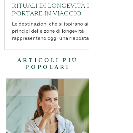
RITUALI DI LONGEVITÀ DA
PORTARE IN VIAGGIO
Le destinazioni che si ispirano ai
principi delle zone di longevità
rappresentano oggi una risposta
concreta alle esigenze di chi
desidera investire nel proprio
capitale di salute, combinando il
ARTICOLI PIÙ
piacere del viaggio con pratiche
POPOLARI
scientificamente validate per il
benessere duraturo.