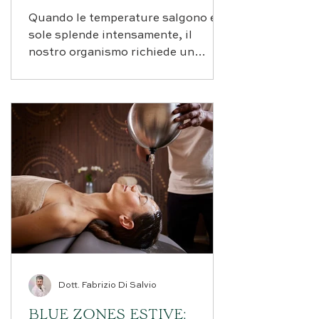
E IDRATAZIONE
Quando le temperature salgono e il
sole splende intensamente, il
nostro organismo richiede un
supporto nutrizionale specifico per
mantenere vitalità, lucidità mentale
e benessere generale. La stagione
estiva porta con sé una ricchezza
straordinaria di frutti che la natura
offre proprio nel momento in cui ne
abbiamo maggiormente bisogno.
Questi doni della terra non sono
semplici alimenti: rappresentano
veri e propri alleati per contrastare
la perdita di liquidi, reintegrare mi
Dott. Fabrizio Di Salvio
BLUE ZONES ESTIVE: