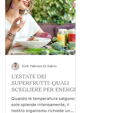
all'esposizione prolungata al sole.
La carenza di liquidi nel corpo può
manifestarsi attraverso sintomi
subdoli che spesso vengono
trascurati o attribuiti
erroneamente ad altre cause
Dott. Fabrizio Di Salvio
L'ESTATE DEI
SUPERFRUTTI: QUALI
SCEGLIERE PER ENERGIA
E IDRATAZIONE
Quando le temperature salgono e il
sole splende intensamente, il
nostro organismo richiede un