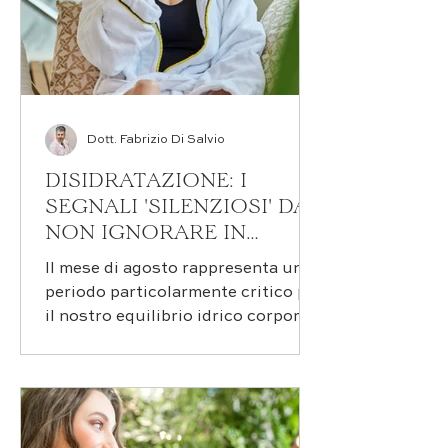
Dott. Fabrizio Di Salvio
DISIDRATAZIONE: I
SEGNALI 'SILENZIOSI' DA
NON IGNORARE IN
AGOSTO
Il mese di agosto rappresenta un
periodo particolarmente critico per
il nostro equilibrio idrico corporeo.
Mentre molti di noi si godono le
meritate vacanze estive, il nostro
organismo affronta sfide
significative legate alle
temperature elevate e