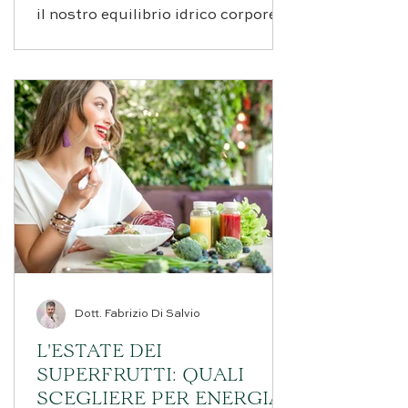
il nostro equilibrio idrico corporeo.
Mentre molti di noi si godono le
meritate vacanze estive, il nostro
organismo affronta sfide
significative legate alle
temperature elevate e
all'esposizione prolungata al sole.
La carenza di liquidi nel corpo può
manifestarsi attraverso sintomi
subdoli che spesso vengono
trascurati o attribuiti erroneamente
ad altre cause
Dott. Fabrizio Di Salvio
L'ESTATE DEI
SUPERFRUTTI: QUALI
SCEGLIERE PER ENERGIA