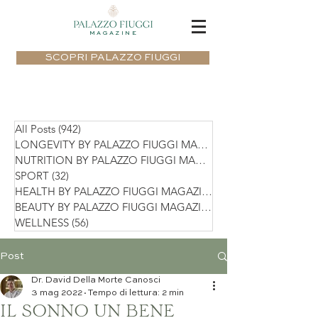
MAGAZINE
SCOPRI PALAZZO FIUGGI
All Posts
(942)
942 post
LONGEVITY BY PALAZZO FIUGGI MAGAZIN
NUTRITION BY PALAZZO FIUGGI MAGAZIN
SPORT
(32)
32 post
HEALTH BY PALAZZO FIUGGI MAGAZINE
(75)
BEAUTY BY PALAZZO FIUGGI MAGAZINE
(36)
WELLNESS
(56)
56 post
Post
Dr. David Della Morte Canosci
3 mag 2022
Tempo di lettura: 2 min
IL SONNO UN BENE