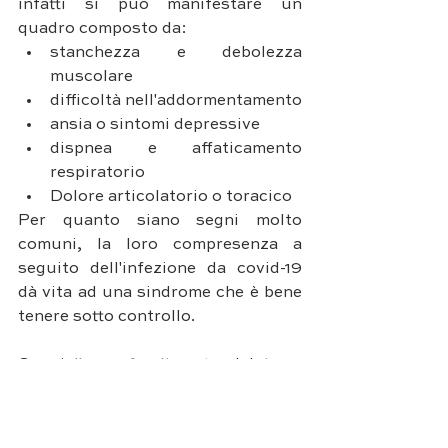
infatti si può manifestare un 
quadro composto da:
stanchezza e debolezza 
muscolare
difficoltà nell'addormentamento
ansia o sintomi depressive
dispnea e affaticamento 
respiratorio
Dolore articolatorio o toracico
Per quanto siano segni molto 
comuni, la loro compresenza a 
seguito dell'infezione da covid-19 
dà vita ad una sindrome che è bene 
tenere sotto controllo.
Segui 
l'approfondimento 
del team 
di esperti di Palazzo Fiuggi per 
ritornare a vivere bene anche 
attraverso un'adeguata attività 