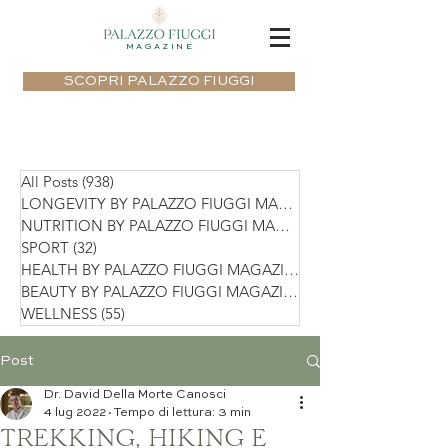
MAGAZINE
SCOPRI PALAZZO FIUGGI
All Posts
(938)
938 post
LONGEVITY BY PALAZZO FIUGGI MAGAZIN
NUTRITION BY PALAZZO FIUGGI MAGAZIN
SPORT
(32)
32 post
HEALTH BY PALAZZO FIUGGI MAGAZINE
(75)
BEAUTY BY PALAZZO FIUGGI MAGAZINE
(36)
WELLNESS
(55)
55 post
Post
Dr. David Della Morte Canosci
4 lug 2022
Tempo di lettura: 3 min
TREKKING, HIKING E