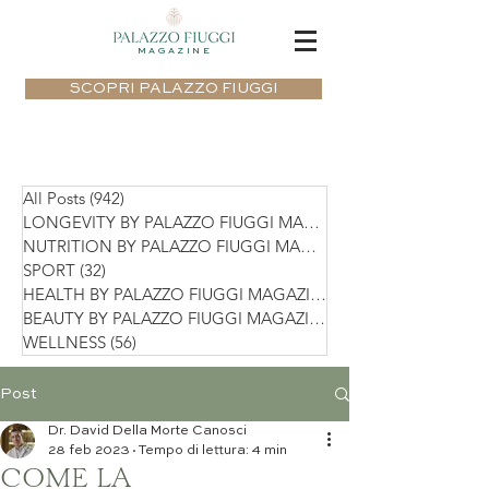
MAGAZINE
SCOPRI PALAZZO FIUGGI
All Posts
(942)
942 post
LONGEVITY BY PALAZZO FIUGGI MAGAZIN
NUTRITION BY PALAZZO FIUGGI MAGAZIN
SPORT
(32)
32 post
HEALTH BY PALAZZO FIUGGI MAGAZINE
(75)
BEAUTY BY PALAZZO FIUGGI MAGAZINE
(36)
WELLNESS
(56)
56 post
Post
Dr. David Della Morte Canosci
28 feb 2023
Tempo di lettura: 4 min
COME LA