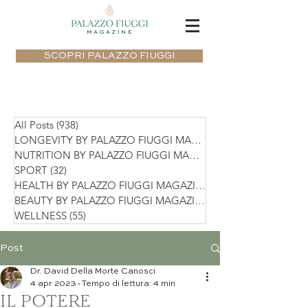
MAGAZINE
SCOPRI PALAZZO FIUGGI
All Posts
(938)
938 post
LONGEVITY BY PALAZZO FIUGGI MAGAZIN
NUTRITION BY PALAZZO FIUGGI MAGAZIN
SPORT
(32)
32 post
HEALTH BY PALAZZO FIUGGI MAGAZINE
(75)
BEAUTY BY PALAZZO FIUGGI MAGAZINE
(36)
WELLNESS
(55)
55 post
Post
Dr. David Della Morte Canosci
4 apr 2023
Tempo di lettura: 4 min
IL POTERE