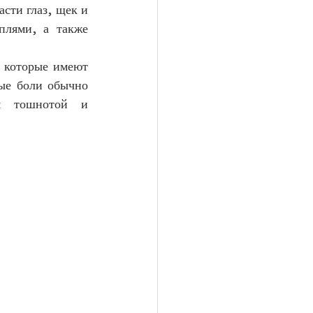
ти глаз, щек и 
лями, а также 
 которые имеют 
е боли обычно 
я тошнотой и 