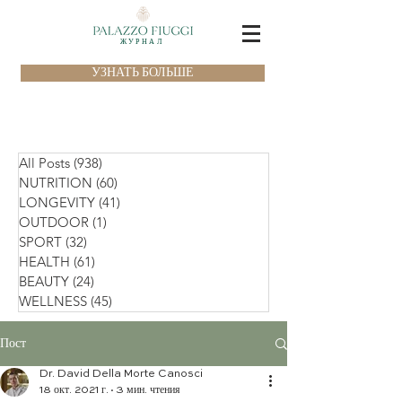
ЖУРНАЛ
УЗНАТЬ БОЛЬШЕ
All Posts
(938)
938 постов
NUTRITION
(60)
60 постов
LONGEVITY
(41)
41 пост
OUTDOOR
(1)
1 пост
SPORT
(32)
32 поста
HEALTH
(61)
61 пост
BEAUTY
(24)
24 поста
WELLNESS
(45)
45 постов
Пост
Dr. David Della Morte Canosci
18 окт. 2021 г.
3 мин. чтения