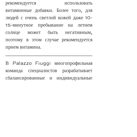
рекомендуется использовать 
витаминные добавки. Более того, для 
людей с очень светлой кожей даже 10-
15-минутное пребывание на летнем 
солнце может быть негативным, 
поэтому в этом случае рекомендуется 
прием витамина.
В Palazzo Fiuggi многопрофильная 
команда специалистов разрабатывает 
сбалансированные и индивидуальные 
рационы, которые вы сможете 
использовать даже после своего 
пребывания. Мы внимательно изучаем 
все факторы, включая потребление 
витамина D, и поможем компенсировать 
любой дефицит или избыток витаминов, 
чтобы восстановить баланс обмена 