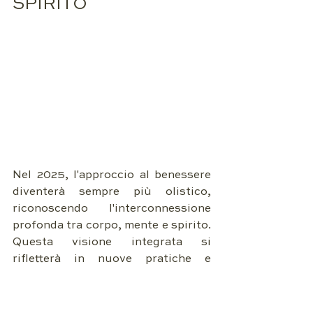
SPIRITO
Nel 2025, l'approccio al benessere 
diventerà sempre più olistico, 
riconoscendo l'interconnessione 
profonda tra corpo, mente e spirito. 
Questa visione integrata si 
rifletterà in nuove pratiche e 
trattamenti che mirano a 
promuovere l'equilibrio in tutte le 
sfere dell'esistenza.