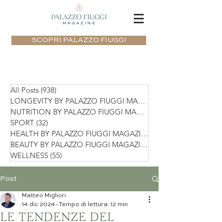
MAGAZINE
SCOPRI PALAZZO FIUGGI
All Posts
(938)
938 post
LONGEVITY BY PALAZZO FIUGGI MAGAZIN
NUTRITION BY PALAZZO FIUGGI MAGAZIN
SPORT
(32)
32 post
HEALTH BY PALAZZO FIUGGI MAGAZINE
(75)
BEAUTY BY PALAZZO FIUGGI MAGAZINE
(36)
WELLNESS
(55)
55 post
Post
Matteo Migliori
14 dic 2024
Tempo di lettura: 12 min
LE TENDENZE DEL