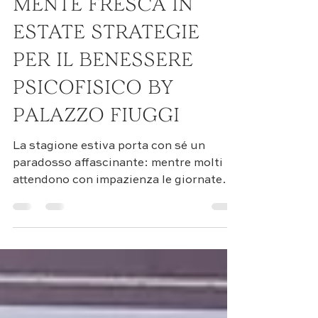
COME MANTENERE LA
MENTE FRESCA IN
ESTATE STRATEGIE
PER IL BENESSERE
PSICOFISICO BY
PALAZZO FIUGGI
La stagione estiva porta con sé un
paradosso affascinante: mentre molti
attendono con impazienza le giornate
luminose e le temperature miti, altri
sperimentano un disagio profondo che
va ben oltre il semplice fastidio fisico. Il
surriscaldamento mentale durante i
mesi più caldi rappresenta una sfida