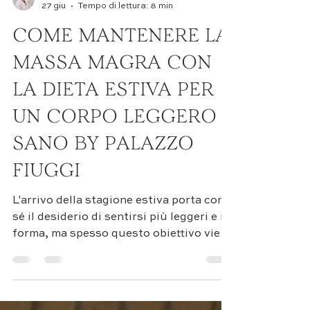
Dott. Fabrizio Di Salvio
27 giu
Tempo di lettura: 8 min
COME MANTENERE LA
MASSA MAGRA CON
LA DIETA ESTIVA PER
UN CORPO LEGGERO E
SANO BY PALAZZO
FIUGGI
L'arrivo della stagione estiva porta con
sé il desiderio di sentirsi più leggeri e in
forma, ma spesso questo obiettivo viene
perseguito con strategie inadeguate
che compromettono la salute generale
dell'organismo. La dieta estiva non