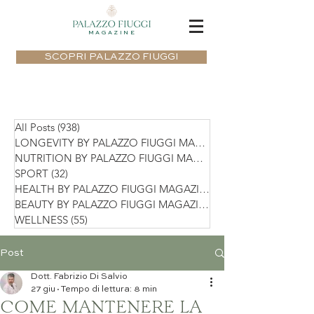
MAGAZINE
SCOPRI PALAZZO FIUGGI
All Posts
(938)
938 post
LONGEVITY BY PALAZZO FIUGGI MAGAZIN
NUTRITION BY PALAZZO FIUGGI MAGAZIN
SPORT
(32)
32 post
HEALTH BY PALAZZO FIUGGI MAGAZINE
(75)
BEAUTY BY PALAZZO FIUGGI MAGAZINE
(36)
WELLNESS
(55)
55 post
Post
Dott. Fabrizio Di Salvio
27 giu
Tempo di lettura: 8 min
COME MANTENERE LA