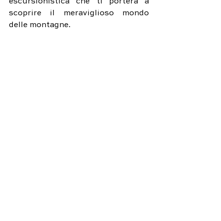
escursionistica che ti porterà a 
scoprire il meraviglioso mondo 
delle montagne.
Disclaimer: Le informazioni 
contenute in questo articolo sono 
fornite a scopo puramente 
informativo e non sostituiscono il 
consiglio di un professionista 
qualificato. Prima di intraprendere 
qualsiasi attività escursionistica, 
consulta un esperto o una guida 
escursionistica.
PALAZZO FIUGGI