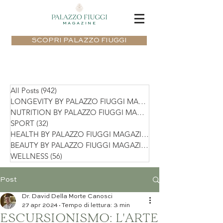
MAGAZINE
SCOPRI PALAZZO FIUGGI
All Posts
(942)
942 post
LONGEVITY BY PALAZZO FIUGGI MAGAZIN
NUTRITION BY PALAZZO FIUGGI MAGAZIN
SPORT
(32)
32 post
HEALTH BY PALAZZO FIUGGI MAGAZINE
(75)
BEAUTY BY PALAZZO FIUGGI MAGAZINE
(36)
WELLNESS
(56)
56 post
Post
Dr. David Della Morte Canosci
27 apr 2024
Tempo di lettura: 3 min
ESCURSIONISMO: L'ARTE