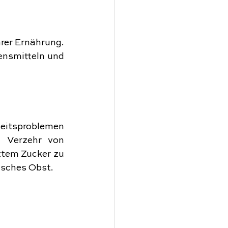
rer Ernährung. 
ensmitteln und 
itsproblemen 
n Verzehr von 
tem Zucker zu 
isches Obst.