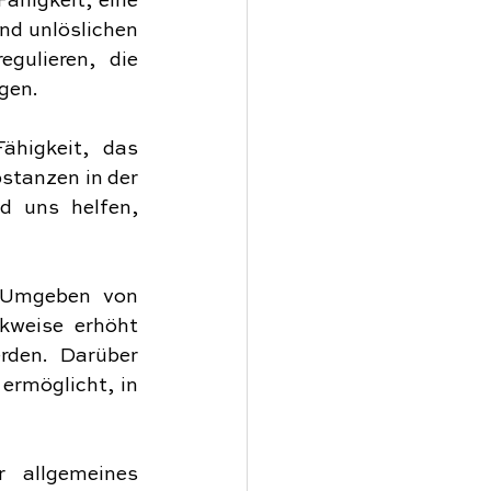
ähigkeit, eine 
d unlöslichen 
gulieren, die 
gen.
higkeit, das 
tanzen in der 
 uns helfen, 
 Umgeben von 
kweise erhöht 
den. Darüber 
ermöglicht, in 
 allgemeines 