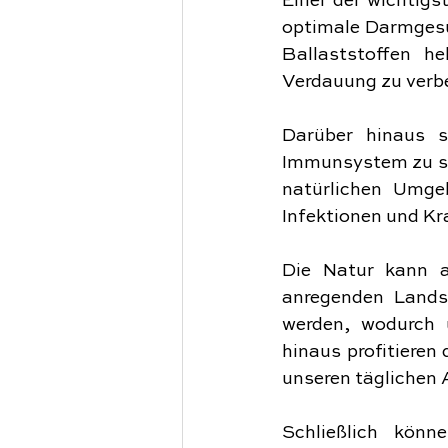
Einer der wichtigst
optimale Darmgesun
Ballaststoffen he
Verdauung zu verb
Darüber hinaus si
Immunsystem zu st
natürlichen Umge
Infektionen und K
Die Natur kann a
anregenden Landsc
werden, wodurch u
hinaus profitieren
unseren täglichen A
Schließlich könn