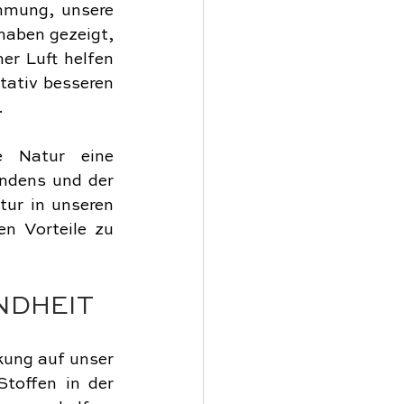
mmung, unsere 
haben gezeigt, 
r Luft helfen 
ativ besseren 
.
 Natur eine 
ndens und der 
ur in unseren 
n Vorteile zu 
NDHEIT
kung auf unser 
offen in der 