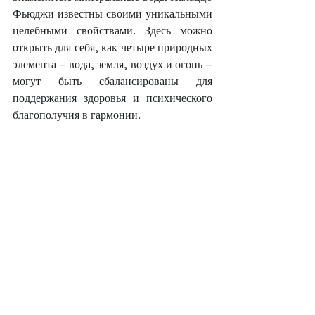
Фьюджи известны своими уникальными 
целебными свойствами. Здесь можно 
открыть для себя, как четыре природных 
элемента – вода, земля, воздух и огонь – 
могут быть сбалансированы для 
поддержания здоровья и психического 
благополучия в гармонии.
Термальные воды Фьюджи обладают 
особыми свойствами, которые делают их 
эффективным средством для лечения 
различных заболеваний. Они 
способствуют очищению организма, 
улучшению обмена веществ и общему 
оздоровлению. Регулярное 
использование этих вод помогает 
поддерживать здоровье и предотвращать 
развитие различных заболеваний.