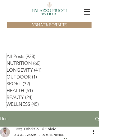
ЖУРНАЛ
УЗНАТЬ БОЛЬШЕ
All Posts
(938)
938 постов
NUTRITION
(60)
60 постов
LONGEVITY
(41)
41 пост
OUTDOOR
(1)
1 пост
SPORT
(32)
32 поста
HEALTH
(61)
61 пост
BEAUTY
(24)
24 поста
WELLNESS
(45)
45 постов
Пост
Dott. Fabrizio Di Salvio
30 авг. 2025 г.
5 мин. чтения