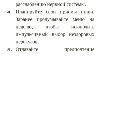
расслаблению нервной системы.
Планируйте свои приемы пищи. 
Заранее продумывайте меню на 
неделю, чтобы исключить 
импульсивный выбор нездоровых 
перекусов.
Отдавайте предпочтение 
натуральным, цельным продуктам. 
Они содержат больше полезных 
веществ, чем высокообработанные 
и рафинированные аналоги.
Не забывайте о режиме сна. 
Недосыпание негативно 
сказывается на способности 
организма справляться со стрессом. 
Старайтесь ложиться спать и 
просыпаться в одно и то же время.
Регулярно занимайтесь физической 
активностью. Умеренные 