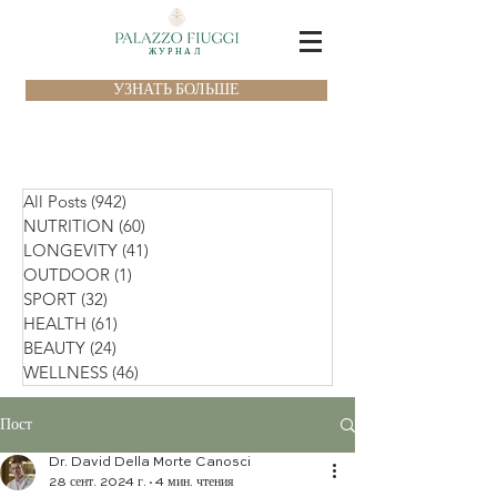
ЖУРНАЛ
УЗНАТЬ БОЛЬШЕ
All Posts
(942)
942 поста
NUTRITION
(60)
60 постов
LONGEVITY
(41)
41 пост
OUTDOOR
(1)
1 пост
SPORT
(32)
32 поста
HEALTH
(61)
61 пост
BEAUTY
(24)
24 поста
WELLNESS
(46)
46 постов
Пост
Dr. David Della Morte Canosci
28 сент. 2024 г.
4 мин. чтения