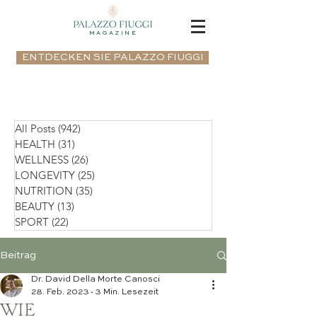
MAGAZINE
ENTDECKEN SIE PALAZZO FIUGGI
All Posts
(942)
942 Beiträge
HEALTH
(31)
31 Beiträge
WELLNESS
(26)
26 Beiträge
LONGEVITY
(25)
25 Beiträge
NUTRITION
(35)
35 Beiträge
BEAUTY
(13)
13 Beiträge
SPORT
(22)
22 Beiträge
Beitrag
Dr. David Della Morte Canosci
28. Feb. 2023
3 Min. Lesezeit
WIE