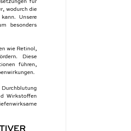
setzungen für 
, wodurch die 
 kann. Unsere 
um besonders 
n wie Retinol, 
rdern. Diese 
ionen führen, 
ebenwirkungen.
 Durchblutung 
d Wirkstoffen 
efenwirksame 
IVER 