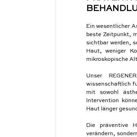
BEHANDL
Ein wesentlicher As
beste Zeitpunkt, m
sichtbar werden, s
Haut, weniger Ko
mikroskopische Alt
Unser REGENERA
wissenschaftlich f
mit sowohl ästhet
Intervention könn
Haut länger gesund
Die präventive H
verändern, sonder