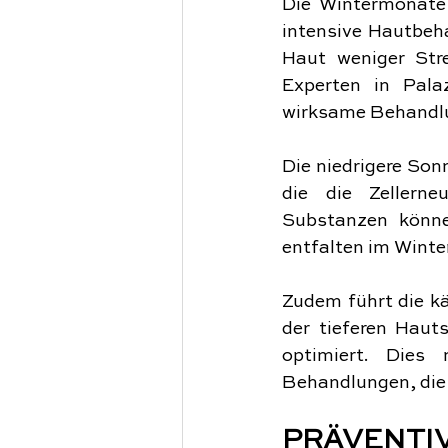
Die Wintermonate 
intensive Hautbeha
Haut weniger Stre
Experten in Pala
wirksame Behandl
Die niedrigere Son
die die Zellerne
Substanzen können
entfalten im Winte
Zudem führt die k
der tieferen Haut
optimiert. Dies
Behandlungen, die 
PRÄVENTI