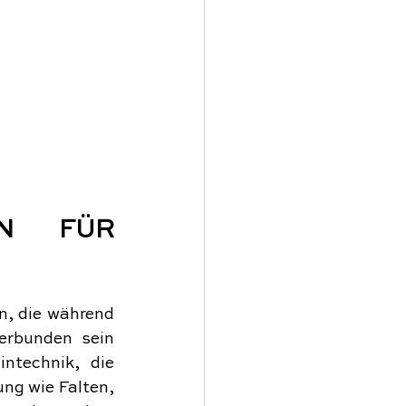
N FÜR 
n, die während 
erbunden sein 
ntechnik, die 
g wie Falten, 