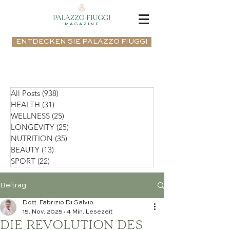
MAGAZINE
ENTDECKEN SIE PALAZZO FIUGGI
All Posts
(938)
938 Beiträge
HEALTH
(31)
31 Beiträge
WELLNESS
(25)
25 Beiträge
LONGEVITY
(25)
25 Beiträge
NUTRITION
(35)
35 Beiträge
BEAUTY
(13)
13 Beiträge
SPORT
(22)
22 Beiträge
Beitrag
Dott. Fabrizio Di Salvio
15. Nov. 2025
4 Min. Lesezeit
DIE REVOLUTION DES