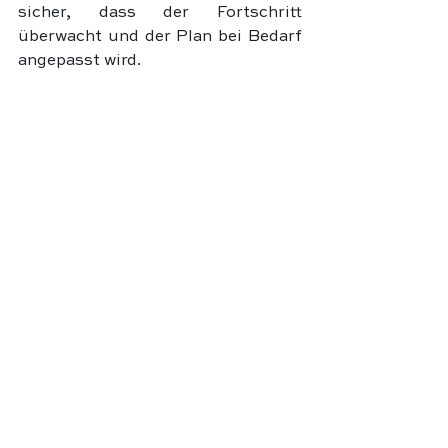
sicher, dass der Fortschritt 
überwacht und der Plan bei Bedarf 
angepasst wird.
Durch diesen langfristigen Ansatz 
maximiert das Palazzo Fiuggi 
Biohacking Retreat die 
Nachhaltigkeit seiner Ergebnisse 
und ermöglicht es den Teilnehmern, 
die Vorteile ihrer Biohacking-
Erfahrung langfristig zu genießen.