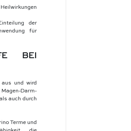
 Heilwirkungen
nteilung der 
nwendung für 
E BEI 
 aus und wird 
es Magen-Darm-
ls auch durch 
rino Terme und 
igkeit, die 