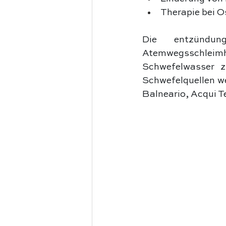
Therapie bei 
Die entzündun
Atemwegsschleimh
Schwefelwasser zu
Schwefelquellen we
Balneario, Acqui 