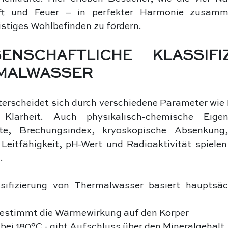
ft und Feuer – in perfekter Harmonie zusamm
stiges Wohlbefinden zu fördern.
ENSCHAFTLICHE KLASSIFIZ
MALWASSER
rscheidet sich durch verschiedene Parameter wie F
larheit. Auch physikalisch-chemische Eigens
te, Brechungsindex, kryoskopische Absenkung,
 Leitfähigkeit, pH-Wert und Radioaktivität spielen 
.
ifizierung von Thermalwasser basiert hauptsäch
bestimmt die Wärmewirkung auf den Körper
bei 180°C - gibt Aufschluss über den Mineralgehalt