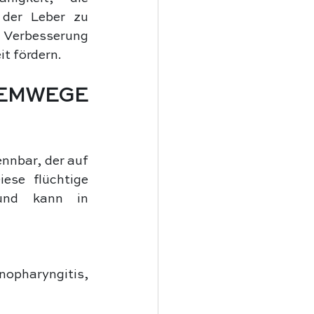
der Leber zu 
 Verbesserung 
t fördern.
EMWEGE 
nnbar, der auf 
se flüchtige 
und kann in 
pharyngitis, 