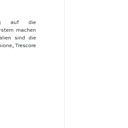
ng auf die 
ystem machen 
lien sind die 
ione, Trescore 