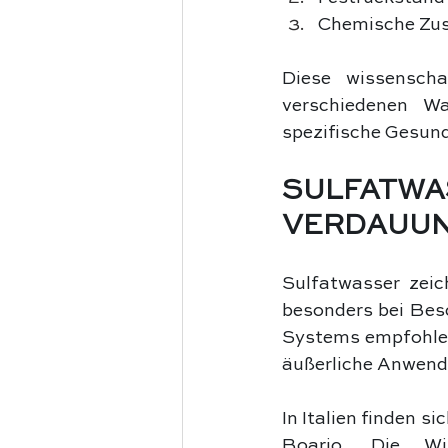
Chemische Zus
Diese wissenscha
verschiedenen W
spezifische Gesun
SULFATW
VERDAUU
Sulfatwasser zeic
besonders bei Bes
Systems empfohlen
äußerliche Anwend
In Italien finden s
Boario. Die Wi