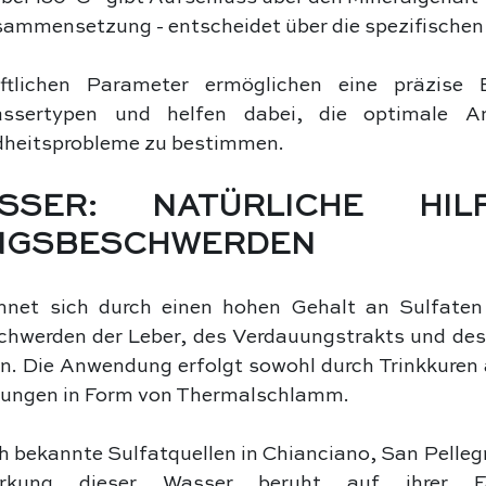
ammensetzung - entscheidet über die spezifischen
ftlichen Parameter ermöglichen eine präzise Ei
assertypen und helfen dabei, die optimale A
dheitsprobleme zu bestimmen.
ASSER: NATÜRLICHE HILF
NGSBESCHWERDEN
hnet sich durch einen hohen Gehalt an Sulfaten
chwerden der Leber, des Verdauungstrakts und d
. Die Anwendung erfolgt sowohl durch Trinkkuren a
ungen in Form von Thermalschlamm.
ich bekannte Sulfatquellen in Chianciano, San Pelleg
rkung dieser Wasser beruht auf ihrer Fäh