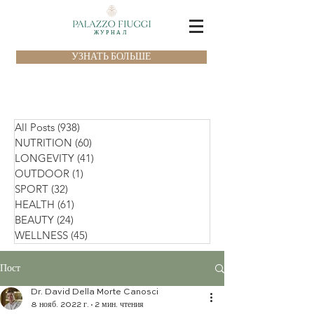
ЖУРНАЛ
УЗНАТЬ БОЛЬШЕ
All Posts
(938)
938 постов
NUTRITION
(60)
60 постов
LONGEVITY
(41)
41 пост
OUTDOOR
(1)
1 пост
SPORT
(32)
32 поста
HEALTH
(61)
61 пост
BEAUTY
(24)
24 поста
WELLNESS
(45)
45 постов
Пост
Dr. David Della Morte Canosci
8 нояб. 2022 г.
2 мин. чтения