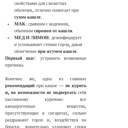
свойствами для слизистых 
оболочек, отлично помогает при 
сухом кашле
.
МАК
: сравним с кодеином, 
обычным 
сиропом от кашля
.
МЕД И ЛИМОН
: дезинфицирует 
и успокаивает стенки горла, давая 
облегчение 
при жгучем кашле
.
Первый шаг
: устранить возможные 
причины.
Конечно же, одна из главных
рекомендаций
 при кашле —
 не курить 
и, по возможности не подвергать
 себя 
пассивному курению: все 
канцерогенные вещества, 
присутствующие в сигаретах, сильно 
раздражают горло и, воздействуя на 
бронхи, значительно удлиняют сроки 