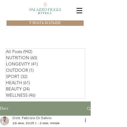
ЖУРНАЛ
УЗНАТЬ БОЛЬШЕ
All Posts
(942)
942 поста
NUTRITION
(60)
60 постов
LONGEVITY
(41)
41 пост
OUTDOOR
(1)
1 пост
SPORT
(32)
32 поста
HEALTH
(61)
61 пост
BEAUTY
(24)
24 поста
WELLNESS
(46)
46 постов
Пост
Dott. Fabrizio Di Salvio
28 июн. 2025 г.
2 мин. чтения