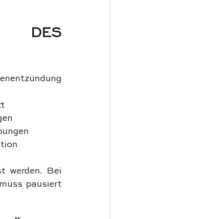
 DES 
genentzündung 
tt
gen
Übungen
tion
t werden. Bei 
uss pausiert 