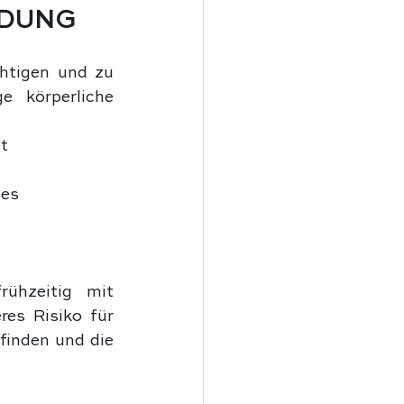
NDUNG
htigen und zu 
 körperliche 
t
bes
ühzeitig mit 
es Risiko für 
finden und die 