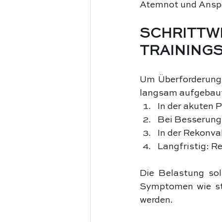
Atemnot und Anspa
SCHRI
TRAINING
Um Überforderung 
langsam aufgebaut
In der akuten 
Bei Besserung
In der Rekonva
Langfristig: R
Die Belastung sol
Symptomen wie st
werden.