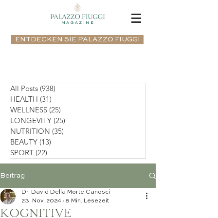
MAGAZINE
ENTDECKEN SIE PALAZZO FIUGGI
All Posts
(938)
938 Beiträge
HEALTH
(31)
31 Beiträge
WELLNESS
(25)
25 Beiträge
LONGEVITY
(25)
25 Beiträge
NUTRITION
(35)
35 Beiträge
BEAUTY
(13)
13 Beiträge
SPORT
(22)
22 Beiträge
Beitrag
Dr. David Della Morte Canosci
23. Nov. 2024
8 Min. Lesezeit
KOGNITIVE