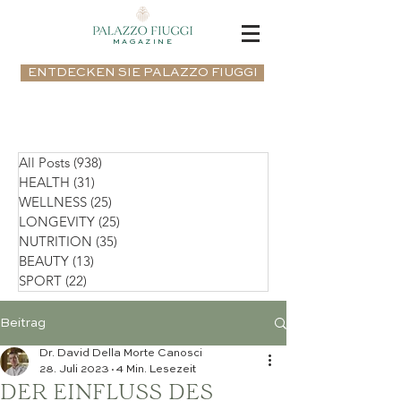
MAGAZINE
ENTDECKEN SIE PALAZZO FIUGGI
All Posts
(938)
938 Beiträge
HEALTH
(31)
31 Beiträge
WELLNESS
(25)
25 Beiträge
LONGEVITY
(25)
25 Beiträge
NUTRITION
(35)
35 Beiträge
BEAUTY
(13)
13 Beiträge
SPORT
(22)
22 Beiträge
Beitrag
Dr. David Della Morte Canosci
28. Juli 2023
4 Min. Lesezeit
DER EINFLUSS DES