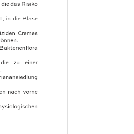
die das Risiko 
, in die Blase 
ziden Cremes 
können.
akterienflora 
ie zu einer 
.
rienansiedlung 
en nach vorne 
iologischen 