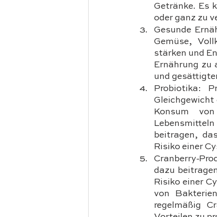
Getränke. Es k
oder ganz zu v
Gesunde Ernäh
Gemüse, Voll
stärken und En
Ernährung zu 
und gesättigte
Probiotika: P
Gleichgewicht 
Konsum von p
Lebensmittel
beitragen, da
Risiko einer Cy
Cranberry-Prod
dazu beitrage
Risiko einer C
von Bakterie
regelmäßig Cr