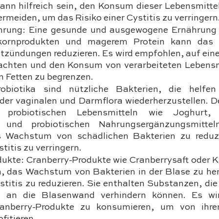
ann hilfreich sein, den Konsum dieser Lebensmittel
ermeiden, um das Risiko einer Cystitis zu verringern
rung: Eine gesunde und ausgewogene Ernährung m
kornprodukten und magerem Protein kann das 
tzündungen reduzieren. Es wird empfohlen, auf ein
achten und den Konsum von verarbeiteten Lebensmi
n Fetten zu begrenzen.
robiotika sind nützliche Bakterien, die helfen
der vaginalen und Darmflora wiederherzustellen. De
robiotischen Lebensmitteln wie Joghurt, fe
n und probiotischen Nahrungsergänzungsmitte
s Wachstum von schädlichen Bakterien zu reduzi
stitis zu verringern.
ukte: Cranberry-Produkte wie Cranberrysaft oder K
n, das Wachstum von Bakterien in der Blase zu h
ystitis zu reduzieren. Sie enthalten Substanzen, die
n an die Blasenwand verhindern können. Es wir
anberry-Produkte zu konsumieren, um von ihren 