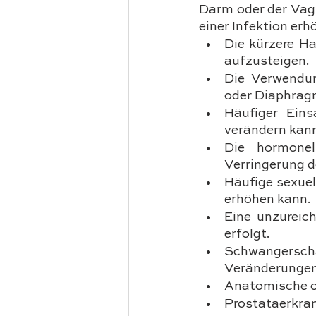
Darm oder der Vagi
einer Infektion er
Die kürzere Ha
aufzusteigen.
Die Verwendun
oder Diaphragm
Häufiger Eins
verändern kan
Die hormonel
Verringerung d
Häufige sexuel
erhöhen kann.
Eine unzureich
erfolgt.
Schwangersc
Veränderungen
Anatomische o
Prostataerkra