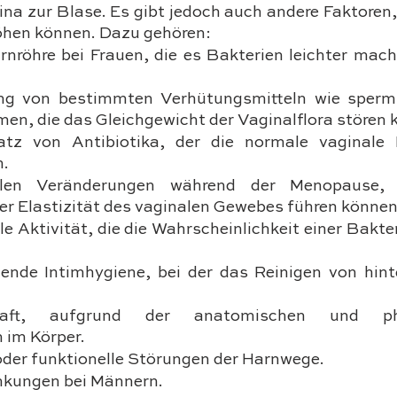
na zur Blase. Es gibt jedoch auch andere Faktoren, 
höhen können. Dazu gehören:
rnröhre bei Frauen, die es Bakterien leichter macht
g von bestimmten Verhütungsmitteln wie spermi
en, die das Gleichgewicht der Vaginalflora stören 
atz von Antibiotika, der die normale vaginale B
n.
len Veränderungen während der Menopause, d
er Elastizität des vaginalen Gewebes führen können
le Aktivität, die die Wahrscheinlichkeit einer Bakte
ende Intimhygiene, bei der das Reinigen von hint
haft, aufgrund der anatomischen und phys
 im Körper.
der funktionelle Störungen der Harnwege.
nkungen bei Männern.