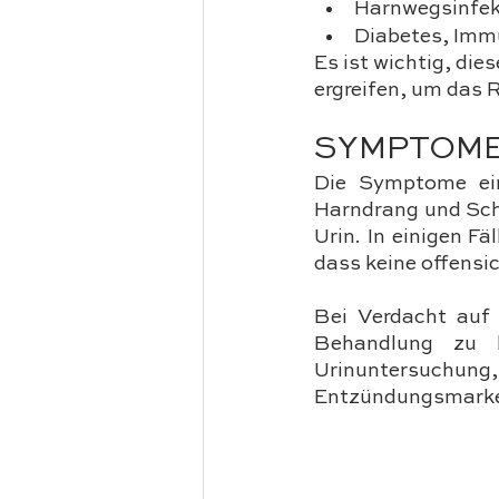
Harnwegsinfek
Diabetes, Imm
Es ist wichtig, di
ergreifen, um das R
SYMPTOME
Die Symptome eine
Harndrang und Sch
Urin. In einigen F
dass keine offensic
Bei Verdacht auf C
Behandlung zu b
Urinuntersuch
Entzündungsmarker