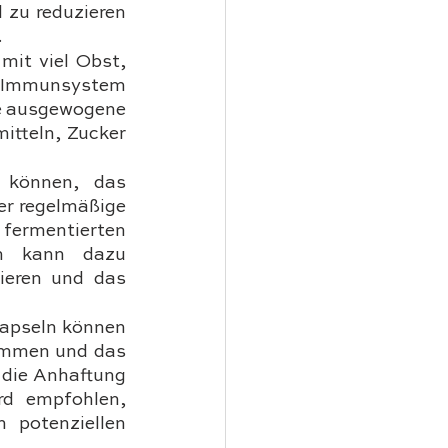
 zu reduzieren 
.
it viel Obst, 
Immunsystem 
e ausgewogene 
tteln, Zucker 
 können, das 
r regelmäßige 
rmentierten 
ln kann dazu 
eren und das 
apseln können 
emmen und das 
 die Anhaftung 
d empfohlen, 
potenziellen 