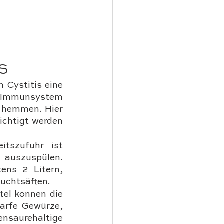
S
Cystitis eine 
 Immunsystem 
 hemmen. Hier 
ichtigt werden 
itszufuhr ist 
auszuspülen. 
ens 2 Litern, 
ruchtsäften.
el können die 
arfe Gewürze, 
säurehaltige 