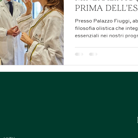
PRIMA DELL'E
Presso Palazzo Fiuggi, a
filosofia olistica che inte
essenziali nei nostri pro
sfruttando le proprietà st
termali locali. La nostra 
che l'idratazione efficace
di quantità, ma di qualità
personalizzazione in base 