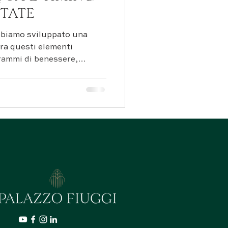
STATE
bbiamo sviluppato una
gra questi elementi
grammi di benessere,
raordinarie delle acque
esperienza ci ha insegnato
 non è solo una questione
, tempistica e
alle esigenze individuali.