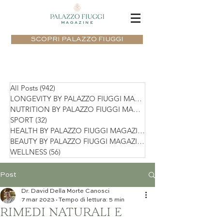
MAGAZINE
SCOPRI PALAZZO FIUGGI
All Posts
(942)
942 post
LONGEVITY BY PALAZZO FIUGGI MAGAZIN
NUTRITION BY PALAZZO FIUGGI MAGAZIN
SPORT
(32)
32 post
HEALTH BY PALAZZO FIUGGI MAGAZINE
(75)
BEAUTY BY PALAZZO FIUGGI MAGAZINE
(36)
WELLNESS
(56)
56 post
Post
Dr. David Della Morte Canosci
7 mar 2023
Tempo di lettura: 5 min
RIMEDI NATURALI E