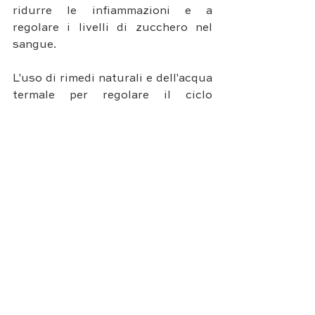
ridurre le infiammazioni e a 
regolare i livelli di zucchero nel 
sangue.
L'uso di rimedi naturali e dell'acqua 
termale per regolare il ciclo 
mestruale e bilanciare gli ormoni 
può avere una serie di benefici, tra 
cui l'attenuazione dei sintomi fisici 
e psicologici, il miglioramento della 
salute e del benessere generale e la 
riduzione del rischio di sviluppare 
alcuni problemi di salute. 
Esiste una serie di rimedi naturali e 
di acque termali che possono 
essere utilizzati, ed è importante 
consultare un professionista della 
salute qualificato prima di 