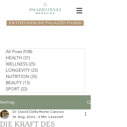
MAGAZINE
ENTDECKEN SIE PALAZZO FIUGGI
All Posts
(938)
938 Beiträge
HEALTH
(31)
31 Beiträge
WELLNESS
(25)
25 Beiträge
LONGEVITY
(25)
25 Beiträge
NUTRITION
(35)
35 Beiträge
BEAUTY
(13)
13 Beiträge
SPORT
(22)
22 Beiträge
Beitrag
Dr. David Della Morte Canosci
19. Aug. 2023
3 Min. Lesezeit
DIE KRAFT DES