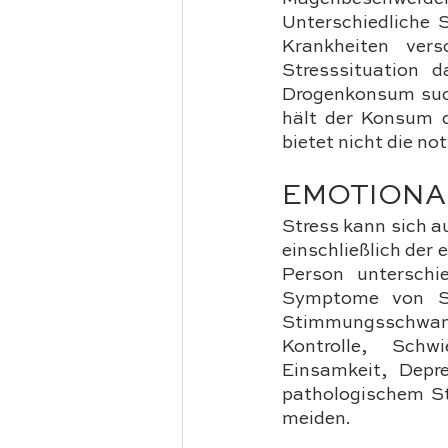
Unterschiedliche 
Krankheiten ver
Stresssituation d
Drogenkonsum such
hält der Konsum d
bietet nicht die n
EMOTIONA
Stress kann sich a
einschließlich der
Person unterschi
Symptome von Str
Stimmungsschwanku
Kontrolle, Schw
Einsamkeit, Depr
pathologischem St
meiden.