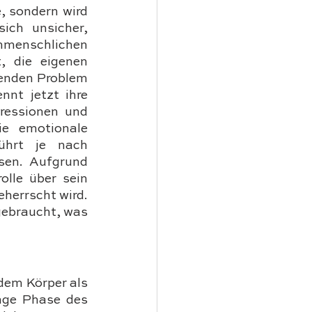
, sondern wird 
ich unsicher, 
menschlichen 
, die eigenen 
enden Problem 
nt jetzt ihre 
ressionen und 
e emotionale 
ührt je nach 
en. Aufgrund 
lle über sein 
herrscht wird. 
ebraucht, was 
dem Körper als 
nge Phase des 