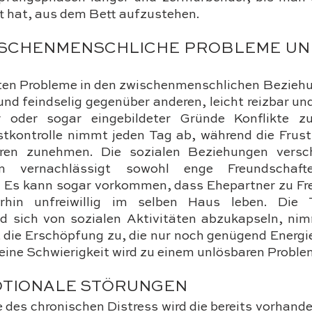
ft hat, aus dem Bett aufzustehen.
ISCHENMENSCHLICHE PROBLEME UND
eten Probleme in den zwischenmenschlichen Beziehu
nd feindselig gegenüber anderen, leicht reizbar und
r oder sogar eingebildeter Gründe Konflikte zu
stkontrolle nimmt jeden Tag ab, während die Frustr
ren zunehmen. Die sozialen Beziehungen verschl
 vernachlässigt sowohl enge Freundschaft
r. Es kann sogar vorkommen, dass Ehepartner zu Fr
rhin unfreiwillig im selben Haus leben. Die T
d sich von sozialen Aktivitäten abzukapseln, nimm
 die Erschöpfung zu, die nur noch genügend Energie 
leine Schwierigkeit wird zu einem unlösbaren Proble
OTIONALE STÖRUNGEN
e des chronischen Distress wird die bereits vorhande