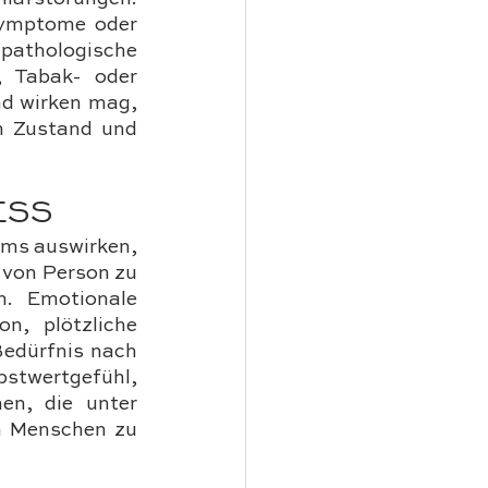
Symptome oder 
athologische 
 Tabak- oder 
d wirken mag, 
n Zustand und 
ESS
ms auswirken, 
von Person zu 
. Emotionale 
, plötzliche 
dürfnis nach 
twertgefühl, 
n, die unter 
n Menschen zu 