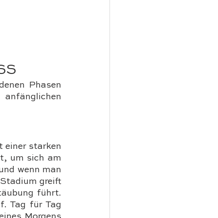
SS
denen Phasen 
anfänglichen 
einer starken 
t, um sich am 
 und wenn man 
tadium greift 
äubung führt. 
. Tag für Tag 
eines Morgens 