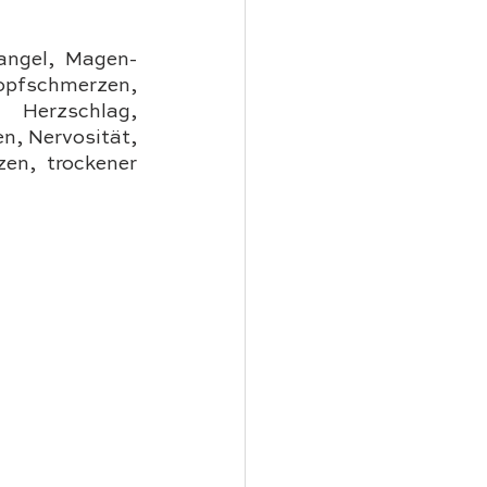
angel, Magen-
pfschmerzen, 
erzschlag, 
n, Nervosität, 
n, trockener 