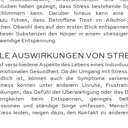
Studien haben gezeigt, dass Stress bestehende 
schlimmern kann. Darüber hinaus kann eine p
azu führen, dass Betroffene Trost im Alkohol-,
en. Obwohl dies auf den ersten Blick entspannen
ieser Substanzen den Körper in einem stressige
otwendige Entspannung.
LE AUSWIRKUNGEN VON STR
uf verschiedene Aspekte des Lebens eines Individuu
 emotionalen Gesundheit. Da der Umgang mit Stress 
edlich ist, können auch die Symptome variieren
ess können unter anderem Unruhe, Frustration
ngen, das Gefühl der Überwältigung oder das Be
ierigkeiten beim Entspannen, geringes Selbs
essionen und ständige Sorge umfassen. Mensche
ress leiden, neigen dazu, den Kontakt zu andere