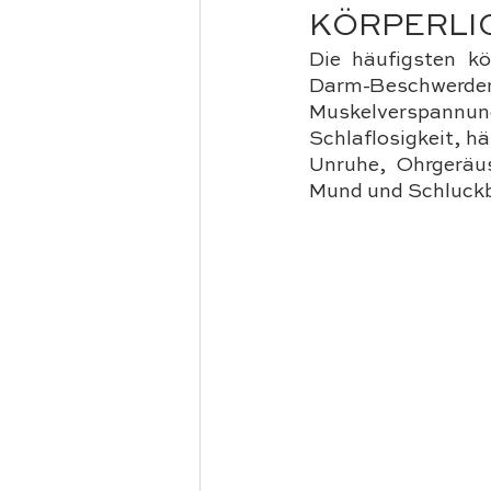
KÖRPERLI
Die häufigsten k
Darm-Beschwerden
Muskelverspann
Schlaflosigkeit, h
Unruhe, Ohrgeräus
Mund und Schluckb