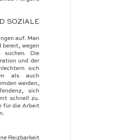
 SOZIALE 
ngen auf. Man 
 bereit, wegen 
 suchen. Die 
ation und der 
echtern sich 
en als auch 
emden werden, 
endenz, sich 
t schnell zu. 
für die Arbeit 
m.
ne Reizbarkeit 