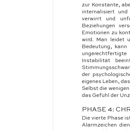
zur Konstante, abe
internalisiert un
verwirrt und unf
Beziehungen versc
Emotionen zu kontr
wird. Man leidet 
Bedeutung, kann s
ungerechtfertigt
Instabilität beei
Stimmungsschwank
der psychologisch
eigenes Leben, das 
Selbst die wenigen
das Gefühl der Unz
PHASE 4: C
Die vierte Phase i
Alarmzeichen dien