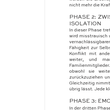
nicht mehr die Kra
PHASE 2: ZW
ISOLATION
In dieser Phase tr
wird misstrauisch u
vernachlässigbare
Fähigkeit zur Selb
Konflikt mit ande
weiter, und man
Familienmitgliede
obwohl sie weite
zurückzuziehen un
Gleichzeitig nimmt
übrig lässt. Jede k
PHASE 3: EM
In der dritten Phas