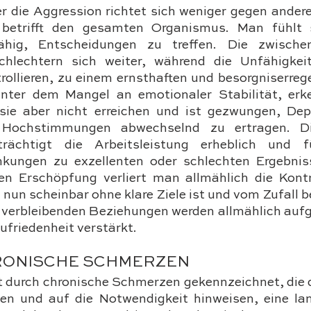
r die Aggression richtet sich weniger gegen andere
d betrifft den gesamten Organismus. Man fühlt s
ähig, Entscheidungen zu treffen. Die zwischen
hlechtern sich weiter, während die Unfähigkeit
ollieren, zu einem ernsthaften und besorgniserreg
unter dem Mangel an emotionaler Stabilität, erken
ie aber nicht erreichen und ist gezwungen, Dep
e Hochstimmungen abwechselnd zu ertragen. Di
nträchtigt die Arbeitsleistung erheblich und f
ungen zu exzellenten oder schlechten Ergebniss
en Erschöpfung verliert man allmählich die Kontro
nun scheinbar ohne klare Ziele ist und vom Zufall be
 verbleibenden Beziehungen werden allmählich aufg
ufriedenheit verstärkt.
HRONISCHE SCHMERZEN
st durch chronische Schmerzen gekennzeichnet, die 
en und auf die Notwendigkeit hinweisen, eine la