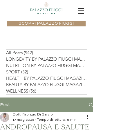
MAGAZINE
SCOPRI PALAZZO FIUGGI
All Posts
(942)
942 post
LONGEVITY BY PALAZZO FIUGGI MAGAZIN
NUTRITION BY PALAZZO FIUGGI MAGAZIN
SPORT
(32)
32 post
HEALTH BY PALAZZO FIUGGI MAGAZINE
(75)
BEAUTY BY PALAZZO FIUGGI MAGAZINE
(36)
WELLNESS
(56)
56 post
Post
Dott. Fabrizio Di Salvio
17 mag 2025
Tempo di lettura: 5 min
ANDROPAUSA E SALUTE