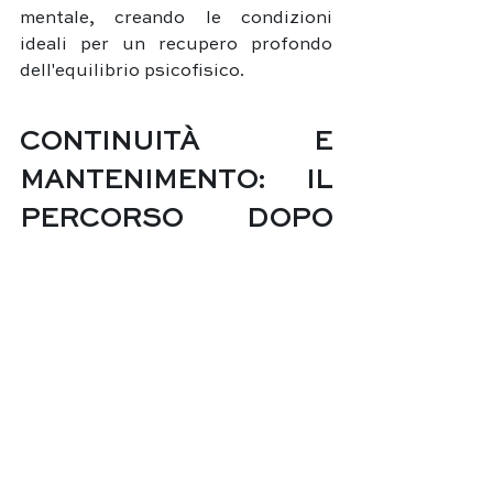
mentale, creando le condizioni 
ideali per un recupero profondo 
dell'equilibrio psicofisico.
CONTINUITÀ E 
MANTENIMENTO: IL 
PERCORSO DOPO 
PALAZZO FIUGGI
Al termine del soggiorno presso 
Palazzo Fiuggi, ogni ospite riceve 
un report dettagliato che riassume i 
risultati delle valutazioni 
diagnostiche, i trattamenti 
effettuati e i progressi ottenuti. 