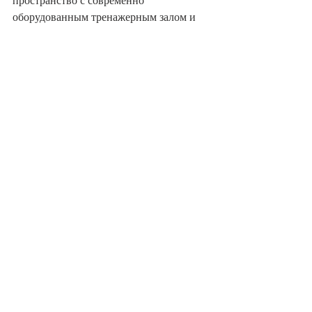
пространство с современно 
оборудованным тренажерным залом и 
отдельным залом для йоги, где вы 
можете наслаждаться уроками йоги с 
нашим преподавателем. Узнайте больше 
о программах 
Palazzo Fiuggi
.
УЗНАТЬ БОЛЬШЕ
Смотреть все
Недавние посты