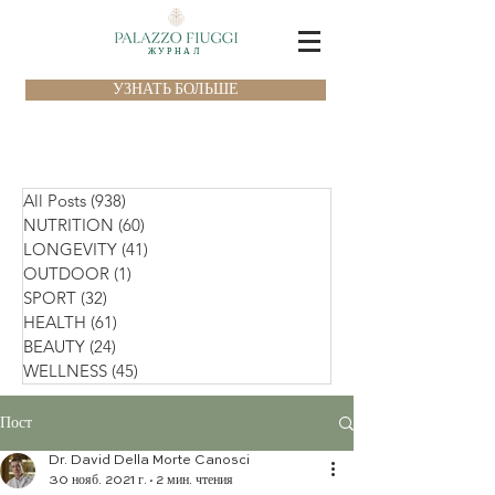
ЖУРНАЛ
УЗНАТЬ БОЛЬШЕ
All Posts
(938)
938 постов
NUTRITION
(60)
60 постов
LONGEVITY
(41)
41 пост
OUTDOOR
(1)
1 пост
SPORT
(32)
32 поста
HEALTH
(61)
61 пост
BEAUTY
(24)
24 поста
WELLNESS
(45)
45 постов
Пост
Dr. David Della Morte Canosci
30 нояб. 2021 г.
2 мин. чтения