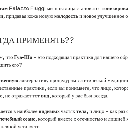
там
 Palazzo Fiuggi мышцы лица становятся 
тонизиров
ми
, придавая коже новую 
молодость
 и новое улучшенное 
ОГДА ПРИМЕНЯТЬ??
, что 
Гуа-Ша
 – это подходящая практика для нашего обр
шить его?
твенную
 альтернативу процедурам эстетической медицины
тественные практики, если вы понимаете, что лицо, котор
е, не отражает тот 
вид
, который у вас был всегда.
вается в наиболее 
видимы
х частях 
тела
, и лицо – как раз 
лечебный сеанс
, который вместе с отечностью и лишней
дневной усталости.