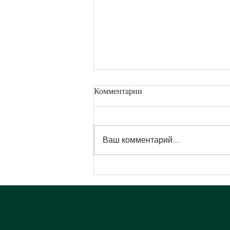
Комментарии
Ваш комментарий...
ВЕСЕННИЙ ПРОТОКОЛ
ОБНОВЛЕНИЯ КОЖИ:
ЭКСФОЛИАЦИЯ,
ОКСИГЕНАЦИЯ И СИЯНИЕ
В PALAZZO FIUGGI