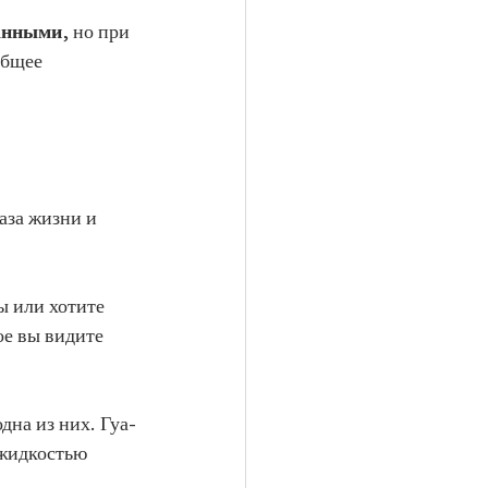
анными
, но при 
общее 
аза жизни и 
 или хотите 
ое вы видите 
одна из них. Гуа-
 жидкостью 