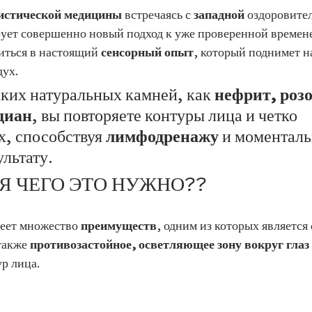
листической медицины
 встречаясь с 
западной
 оздоровите
рует совершенно новый подход к уже проверенной времене
иться в настоящий 
сенсорный опыт
, который поднимет н
дух.
ких натуральных камней, как 
нефрит, роз
диан
, вы повторяете контуры лица и четко 
х, способствуя 
лимфодренажу
 и моментал
льтату.
Я ЧЕГО ЭТО НУЖНО??
еет множество 
преимуществ
, одним из которых является 
 также 
противозастойное, осветляющее зону вокруг глаз 
ур лица.