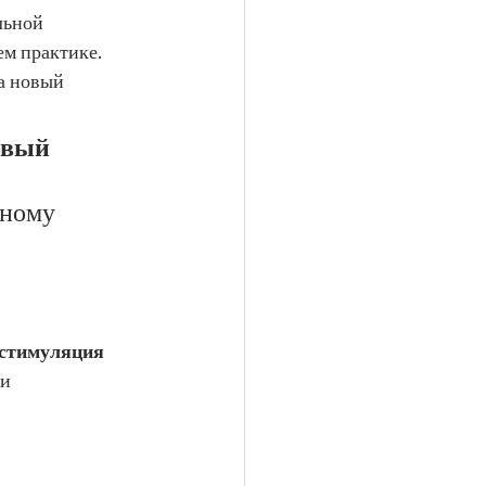
льной 
м практике. 
а новый 
овый 
ьному 
стимуляция 
и 