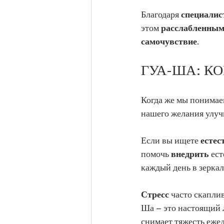
Благодаря 
специалис
этом 
расслабленны
самочувствие
.
ГУА-ША: К
Когда же мы понимаем
нашего желания улуч
Если вы ищете 
естес
помочь 
внедрить
 ес
каждый день в зеркал
Стресс
 часто скапли
Ша – это настоящий 
снимает тяжесть еже