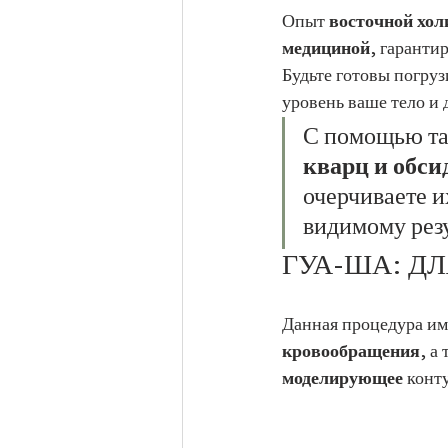
Опыт 
восточной хо
медициной
, гаранти
Будьте готовы погруз
уровень ваше тело и 
С помощью та
кварц и обси
очерчиваете и
видимому резу
ГУА-ША: ДЛ
Данная процедура им
кровообращения
, а
моделирующее
 конт