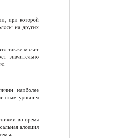
и, при которой 
лосы на других 
то также может 
т значительно 
ию.
чин наиболее 
шенным уровнем 
ниями во время 
сальная алоеция 
темы.