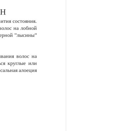
ИН
ития состояния. 
олос на лобной 
ерной "лысины" 
вания волос на 
ся круглые или 
сальная алоеция 