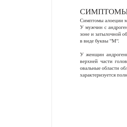
СИМПТОМЫ
Симптомы алоеции мо
У мужчин с андроген
зоне и затылочной о
в виде буквы "М". 
У женщин андрогенн
верхней части голов
овальные области обл
характеризуется полн