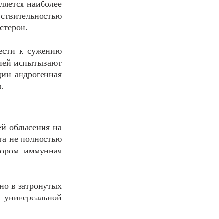
яется наиболее 
ствительностью 
стерон. 
ести к сужению 
ией испытывают 
ин андрогенная 
.
й облысения на 
а не полностью 
тором иммунная 
о в затронутых 
 универсальной 