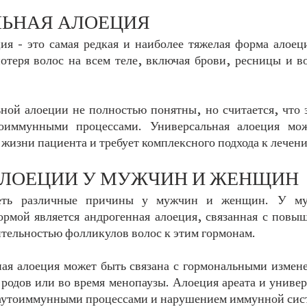
ЬНАЯ АЛОЕЦИЯ
ия - это самая редкая и наиболее тяжелая форма алоеци
отеря волос на всем теле, включая брови, ресницы и во
ой алоеции не полностью понятны, но считается, что э
оиммунными процессами. Универсальная алоеция може
 жизни пациента и требует комплексного подхода к лечен
ЛОЕЦИИ У МУЖЧИН И ЖЕНЩИН
еть различные причины у мужчин и женщин. У муж
рмой является андрогенная алоеция, связанная с повы
ительностью фолликулов волос к этим гормонам. 
я алоеция может быть связана с гормональными измене
 родов или во время менопаузы. Алоеция ареата и универ
 аутоиммунными процессами и нарушением иммунной сис