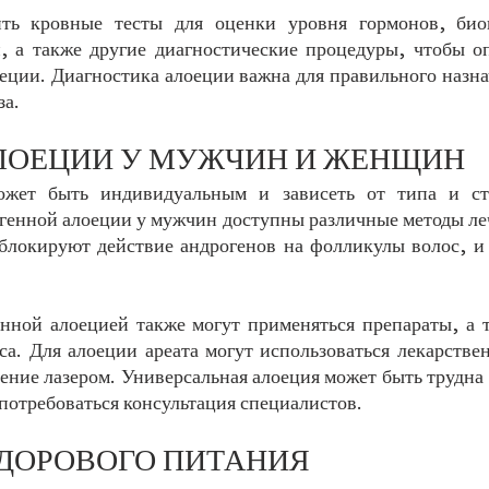
ить кровные тесты для оценки уровня гормонов, био
, а также другие диагностические процедуры, чтобы оп
оеции. Диагностика алоеции важна для правильного назна
за.
ЛОЕЦИИ У МУЖЧИН И ЖЕНЩИН
ожет быть индивидуальным и зависеть от типа и сте
огенной алоеции у мужчин доступны различные методы леч
блокируют действие андрогенов на фолликулы волос, и 
ной алоецией также могут применяться препараты, а т
са. Для алоеции ареата могут использоваться лекарствен
ние лазером. Универсальная алоеция может быть трудна д
потребоваться консультация специалистов.
ЗДОРОВОГО ПИТАНИЯ