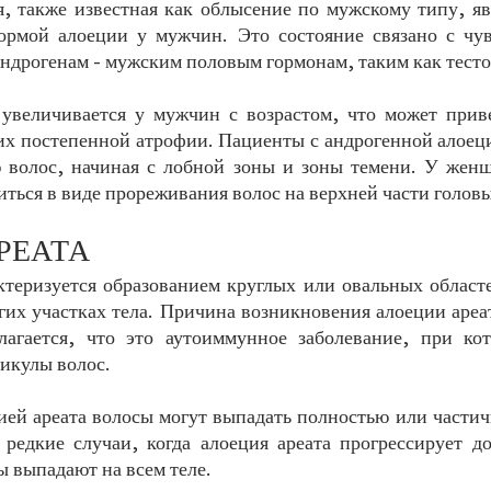
, также известная как облысение по мужскому типу, явл
ормой алоеции у мужчин. Это состояние связано с чув
андрогенам - мужским половым гормонам, таким как тесто
 увеличивается у мужчин с возрастом, что может прив
их постепенной атрофии. Пациенты с андрогенной алоец
 волос, начиная с лобной зоны и зоны темени. У женщ
ться в виде прореживания волос на верхней части головы
РЕАТА
ктеризуется образованием круглых или овальных областе
гих участках тела. Причина возникновения алоеции ареат
лагается, что это аутоиммунное заболевание, при ко
икулы волос. 
ией ареата волосы могут выпадать полностью или частичн
редкие случаи, когда алоеция ареата прогрессирует до
ы выпадают на всем теле.